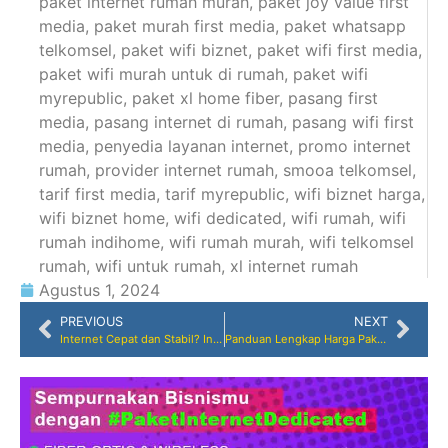
paket internet rumah murah
,
paket joy value first
media
,
paket murah first media
,
paket whatsapp
telkomsel
,
paket wifi biznet
,
paket wifi first media
,
paket wifi murah untuk di rumah
,
paket wifi
myrepublic
,
paket xl home fiber
,
pasang first
media
,
pasang internet di rumah
,
pasang wifi first
media
,
penyedia layanan internet
,
promo internet
rumah
,
provider internet rumah
,
smooa telkomsel
,
tarif first media
,
tarif myrepublic
,
wifi biznet harga
,
wifi biznet home
,
wifi dedicated
,
wifi rumah
,
wifi
rumah indihome
,
wifi rumah murah
,
wifi telkomsel
rumah
,
wifi untuk rumah
,
xl internet rumah
Agustus 1, 2024
PREVIOUS
NEXT
Internet Cepat dan Stabil? Ini Dia Provider Terbaik di Jakarta, Bogor, Depok, Tangerang, Bekasi, Karawang, Serang, Banten, Purwakarta, Subang, dan Bandung!
Panduan Lengkap Harga Paket Internet First Media Tanpa TV Kabel di 2024: Temukan Pilihan Terbaik untuk Kebutuhan Anda!