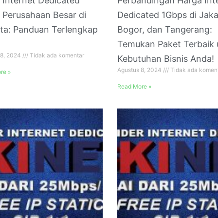
 Internet Dedicated
Perbandingan Harga Int
 Perusahaan Besar di
Dedicated 1Gbps di Jaka
ta: Panduan Terlengkap
Bogor, dan Tangerang:
Temukan Paket Terbaik 
 8, 2024
Tidak ada komentar
Kebutuhan Bisnis Anda!
Agustus 8, 2024
Tidak ada komen
re »
Read More »