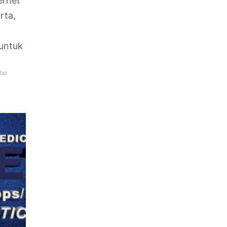
ernet
rta,
untuk
tar