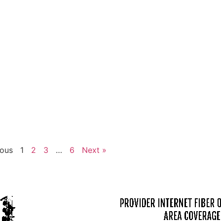
ious
1
2
3
…
6
Next »