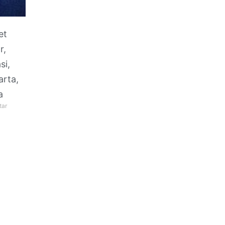
et
r,
si,
arta,
a
tar