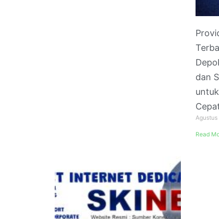
Provi
Terba
Depok
dan S
untuk
Cepa
Agustus
Read Mo