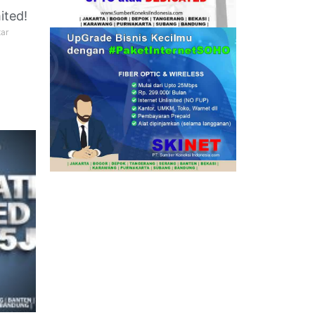
ited!
ar