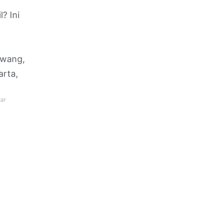
? Ini
awang,
arta,
ar