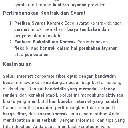
gambaran tentang
kualitas layanan
provider.
Pertimbangkan Kontrak dan Syarat
Periksa Syarat Kontrak
Baca syarat kontrak dengan
cermat
untuk memahami
biaya tambahan
dan
penyelesaian masalah
.
Evaluasi Fleksibilitas Kontrak
Pertimbangkan
fleksibilitas kontrak dalam hal
perubahan layanan
atau
pembatalan
.
Kesimpulan
Solusi internet corporate fiber optic
dengan
bandwidth
besar
menawarkan
keuntungan besar
bagi kantor cabang
di Bandung. Dengan
bandwidth yang memadai
,
latency
rendah
, dan
koneksi stabil
, solusi ini mendukung
aktivitas
bisnis
yang membutuhkan
koneksi internet yang handal
.
Dalam memilih
provider
, pertimbangkan faktor seperti
harga
,
fitur
, dan
syarat kontrak
untuk memastikan Anda
mendapatkan
nilai terbaik
. Dengan informasi dan tips yang
telah dibahas, Anda dapat membuat keputusan yang