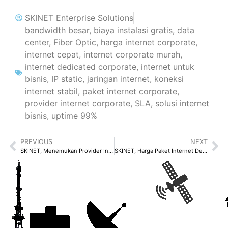
SKINET Enterprise Solutions
bandwidth besar
,
biaya instalasi gratis
,
data
center
,
Fiber Optic
,
harga internet corporate
,
internet cepat
,
internet corporate murah
,
internet dedicated corporate
,
internet untuk
bisnis
,
IP static
,
jaringan internet
,
koneksi
internet stabil
,
paket internet corporate
,
provider internet corporate
,
SLA
,
solusi internet
bisnis
,
uptime 99%
PREVIOUS
NEXT
SKINET, Menemukan Provider Internet Terbaik untuk Gamers dan Streamer: Latency Rendah dan Upload Speed Tinggi!
SKINET, Harga Paket Internet Dedicated 100Mbps untuk Bisnis Kecil di Jakarta: Panduan Lengkap untuk 2024