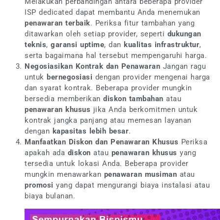
Melakukan perbandingan antara beberapa provider
ISP dedicated dapat membantu Anda menemukan
penawaran terbaik
. Periksa fitur tambahan yang
ditawarkan oleh setiap provider, seperti
dukungan
teknis
,
garansi uptime
, dan
kualitas infrastruktur
,
serta bagaimana hal tersebut mempengaruhi harga.
Negosiasikan Kontrak dan Penawaran
Jangan ragu
untuk
bernegosiasi
dengan provider mengenai harga
dan syarat kontrak. Beberapa provider mungkin
bersedia memberikan
diskon tambahan
atau
penawaran khusus
jika Anda berkomitmen untuk
kontrak jangka panjang atau memesan layanan
dengan
kapasitas lebih besar
.
Manfaatkan Diskon dan Penawaran Khusus
Periksa
apakah ada
diskon
atau
penawaran khusus
yang
tersedia untuk lokasi Anda. Beberapa provider
mungkin menawarkan
penawaran musiman
atau
promosi
yang dapat mengurangi biaya instalasi atau
biaya bulanan.