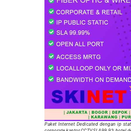
Paket Internet Dedicated dengan ip stati
corporate,kantor,CCTV,SLA99.9%,hotel,d