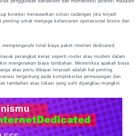
lacak penggunaan bandwidth dan mendeteksi potensi masalah
kup koneksi menawarkan solusi cadangan jika terjadi
t penting untuk menjaga kelancaran operasional bisnis dan
t mempengaruhi total biaya paket internet dedicated:
rmasuk perangkat keras seperti router atau modem dalam
gkin mengenakan biaya tambahan. Memeriksa apakah biaya
rga atau perlu dibayar terpisah adalah hal penting.
ervariasi tergantung pada kompleksitas pemasangan dan
jaan tambahan atau lokasi yang sulit dijangkau mungkin