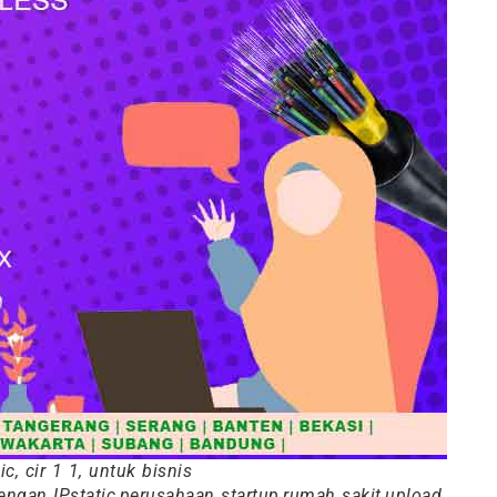
c, cir 1 1, untuk bisnis
engan IPstatic,perusahaan startup,rumah sakit,upload