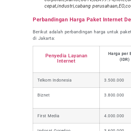
cepat,industri,cabang perusahaan,EO,c
Perbandingan Harga Paket Internet D
Berikut adalah perbandingan harga untuk pake
di Jakarta:
Harga per 
Penyedia Layanan
(IDR)
Internet
Telkom Indonesia
3.500.000
Biznet
3.800.000
First Media
4.000.000
Indosat Ooredoo
3.600.000