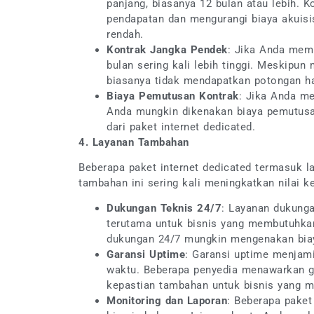
panjang, biasanya 12 bulan atau lebih.
pendapatan dan mengurangi biaya akuisi
rendah.
Kontrak Jangka Pendek
: Jika Anda memi
bulan sering kali lebih tinggi. Meskipun
biasanya tidak mendapatkan potongan har
Biaya Pemutusan Kontrak
: Jika Anda m
Anda mungkin dikenakan biaya pemutusan
dari paket internet dedicated.
4. Layanan Tambahan
Beberapa paket internet dedicated termasuk 
tambahan ini sering kali meningkatkan nilai k
Dukungan Teknis 24/7
: Layanan dukunga
terutama untuk bisnis yang membutuhka
dukungan 24/7 mungkin mengenakan biay
Garansi Uptime
: Garansi uptime menjami
waktu. Beberapa penyedia menawarkan ga
kepastian tambahan untuk bisnis yang m
Monitoring dan Laporan
: Beberapa paket