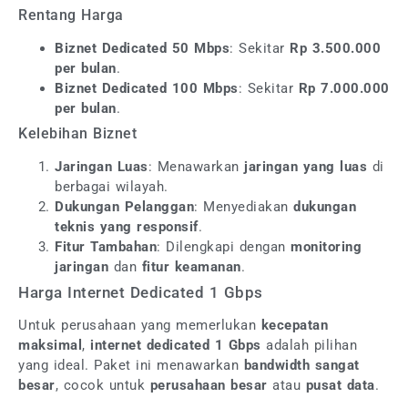
Rentang Harga
Biznet Dedicated 50 Mbps
: Sekitar
Rp 3.500.000
per bulan
.
Biznet Dedicated 100 Mbps
: Sekitar
Rp 7.000.000
per bulan
.
Kelebihan Biznet
Jaringan Luas
: Menawarkan
jaringan yang luas
di
berbagai wilayah.
Dukungan Pelanggan
: Menyediakan
dukungan
teknis yang responsif
.
Fitur Tambahan
: Dilengkapi dengan
monitoring
jaringan
dan
fitur keamanan
.
Harga Internet Dedicated 1 Gbps
Untuk perusahaan yang memerlukan
kecepatan
maksimal
,
internet dedicated 1 Gbps
adalah pilihan
yang ideal. Paket ini menawarkan
bandwidth sangat
besar
, cocok untuk
perusahaan besar
atau
pusat data
.