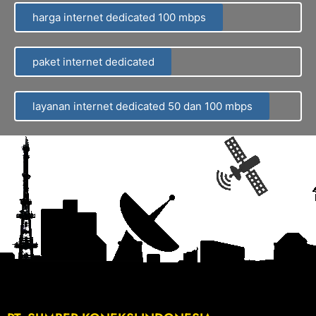
harga internet dedicated 100 mbps
paket internet dedicated
layanan internet dedicated 50 dan 100 mbps