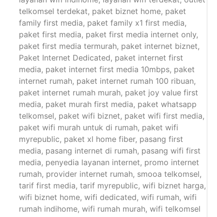
telkomsel terdekat
,
paket biznet home
,
paket
family first media
,
paket family x1 first media
,
paket first media
,
paket first media internet only
,
paket first media termurah
,
paket internet biznet
,
Paket Internet Dedicated
,
paket internet first
media
,
paket internet first media 10mbps
,
paket
internet rumah
,
paket internet rumah 100 ribuan
,
paket internet rumah murah
,
paket joy value first
media
,
paket murah first media
,
paket whatsapp
telkomsel
,
paket wifi biznet
,
paket wifi first media
,
paket wifi murah untuk di rumah
,
paket wifi
myrepublic
,
paket xl home fiber
,
pasang first
media
,
pasang internet di rumah
,
pasang wifi first
media
,
penyedia layanan internet
,
promo internet
rumah
,
provider internet rumah
,
smooa telkomsel
,
tarif first media
,
tarif myrepublic
,
wifi biznet harga
,
wifi biznet home
,
wifi dedicated
,
wifi rumah
,
wifi
rumah indihome
,
wifi rumah murah
,
wifi telkomsel