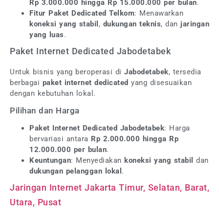
Rp 3.000.000 hingga Rp 15.000.000 per bulan
.
Fitur Paket Dedicated Telkom
: Menawarkan
koneksi yang stabil
,
dukungan teknis
, dan
jaringan
yang luas
.
Paket Internet Dedicated Jabodetabek
Untuk bisnis yang beroperasi di
Jabodetabek
, tersedia
berbagai
paket internet dedicated
yang disesuaikan
dengan kebutuhan lokal.
Pilihan dan Harga
Paket Internet Dedicated Jabodetabek
: Harga
bervariasi antara
Rp 2.000.000 hingga Rp
12.000.000 per bulan
.
Keuntungan
: Menyediakan
koneksi yang stabil
dan
dukungan pelanggan lokal
.
Jaringan Internet Jakarta Timur, Selatan, Barat,
Utara, Pusat