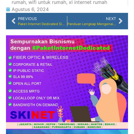
rumah
,
wifi untuk rumah
,
xl internet rumah
Agustus 6, 2024
PREVIOUS
NEXT
Paket Internet Dedicated Simetris CIR 1:1: Panduan Terlengkap untuk Koneksi Internet Stabil
Panduan Lengkap Mengenai Harga ISP Dedicated: Menentukan Pilihan Terbaik untuk Kebutuhan Anda