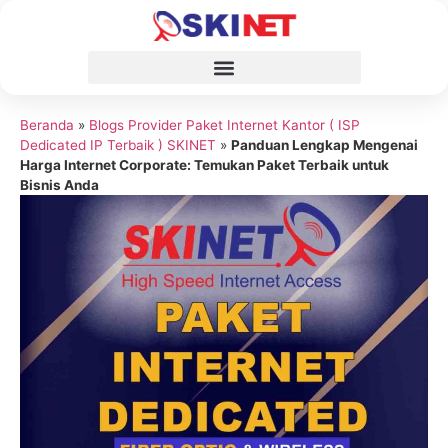
Beranda
»
Blogs Provider Paket Internet Kantor ( ISP
Dedicated IP Terbaik ) SKINET
»
Panduan Lengkap Mengenai
Harga Internet Corporate: Temukan Paket Terbaik untuk
Bisnis Anda