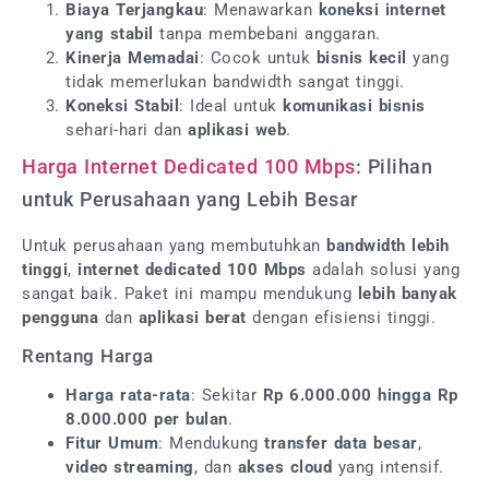
Biaya Terjangkau
: Menawarkan
koneksi internet
yang stabil
tanpa membebani anggaran.
Kinerja Memadai
: Cocok untuk
bisnis kecil
yang
tidak memerlukan bandwidth sangat tinggi.
Koneksi Stabil
: Ideal untuk
komunikasi bisnis
sehari-hari dan
aplikasi web
.
Harga Internet Dedicated 100 Mbps
: Pilihan
untuk Perusahaan yang Lebih Besar
Untuk perusahaan yang membutuhkan
bandwidth lebih
tinggi
,
internet dedicated 100 Mbps
adalah solusi yang
sangat baik. Paket ini mampu mendukung
lebih banyak
pengguna
dan
aplikasi berat
dengan efisiensi tinggi.
Rentang Harga
Harga rata-rata
: Sekitar
Rp 6.000.000 hingga Rp
8.000.000 per bulan
.
Fitur Umum
: Mendukung
transfer data besar
,
video streaming
, dan
akses cloud
yang intensif.