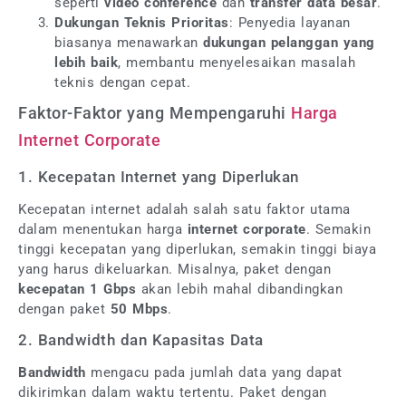
seperti
video conference
dan
transfer data besar
.
Dukungan Teknis Prioritas
: Penyedia layanan
biasanya menawarkan
dukungan pelanggan yang
lebih baik
, membantu menyelesaikan masalah
teknis dengan cepat.
Faktor-Faktor yang Mempengaruhi
Harga
Internet Corporate
1. Kecepatan Internet yang Diperlukan
Kecepatan internet adalah salah satu faktor utama
dalam menentukan harga
internet corporate
. Semakin
tinggi kecepatan yang diperlukan, semakin tinggi biaya
yang harus dikeluarkan. Misalnya, paket dengan
kecepatan 1 Gbps
akan lebih mahal dibandingkan
dengan paket
50 Mbps
.
2. Bandwidth dan Kapasitas Data
Bandwidth
mengacu pada jumlah data yang dapat
dikirimkan dalam waktu tertentu. Paket dengan