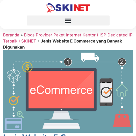
Beranda
»
Blogs Provider Paket Internet Kantor ( ISP Dedicated IP
Terbaik ) SKINET
»
Jenis Website E Commerce yang Banyak
Digunakan