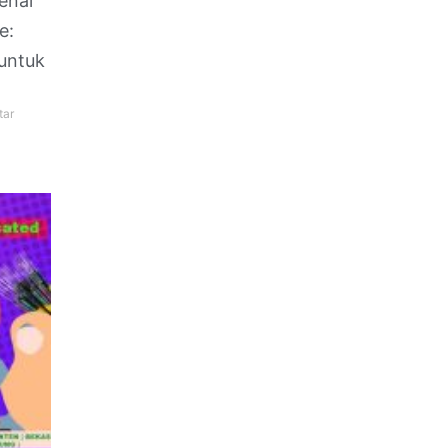
enai
e:
untuk
tar