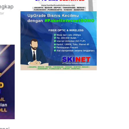
ngkap
tar