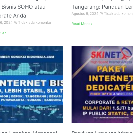
 Bisnis SOHO atau
Tangerang: Panduan Le
Agustus 6, 2024
Tidak ada komen
orate Anda
 6, 2024
Tidak ada komentar
Read More »
re »