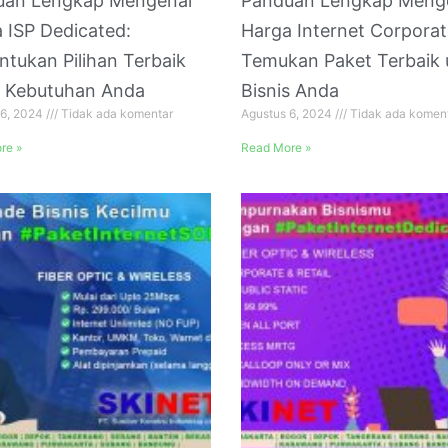
uan Lengkap Mengenai
Panduan Lengkap Meng
 ISP Dedicated:
Harga Internet Corporat
tukan Pilihan Terbaik
Temukan Paket Terbaik 
k Kebutuhan Anda
Bisnis Anda
 6, 2024
Tidak ada komentar
Agustus 6, 2024
Tidak ada komen
re »
Read More »