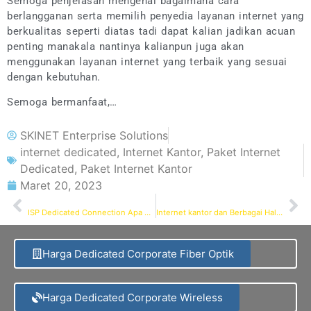
Semoga penjelasan mengenai bagaimana cara
berlangganan serta memilih penyedia layanan internet yang
berkualitas seperti diatas tadi dapat kalian jadikan acuan
penting manakala nantinya kalianpun juga akan
menggunakan layanan internet yang terbaik yang sesuai
dengan kebutuhan.
Semoga bermanfaat,…
SKINET Enterprise Solutions
internet dedicated
,
Internet Kantor
,
Paket Internet
Dedicated
,
Paket Internet Kantor
Maret 20, 2023
PREVIOUS
NEXT
ISP Dedicated Connection Apa Saja Layanan nya ya
Internet kantor dan Berbagai Hal Penting yang Harus Kalian Ketahui Tentangnya
Harga Dedicated Corporate Fiber Optik
Harga Dedicated Corporate Wireless