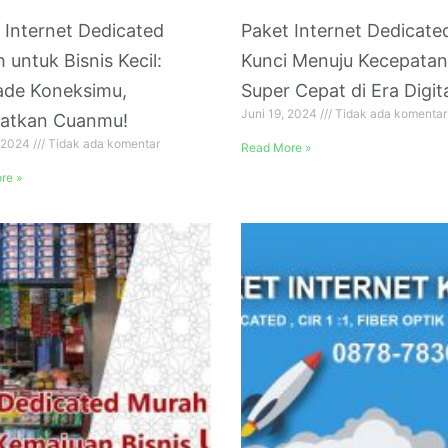
 Internet Dedicated
Paket Internet Dedicate
 untuk Bisnis Kecil:
Kunci Menuju Kecepatan
ade Koneksimu,
Super Cepat di Era Digit
Juni 19, 2024
Tidak ada komentar
katkan Cuanmu!
, 2024
Tidak ada komentar
Read More »
re »