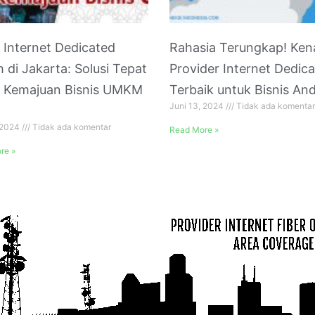
 Internet Dedicated
Rahasia Terungkap! Kena
 di Jakarta: Solusi Tepat
Provider Internet Dedic
k Kemajuan Bisnis UMKM
Terbaik untuk Bisnis An
Juni 13, 2024
Tidak ada komentar
!
, 2024
Tidak ada komentar
Read More »
re »