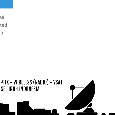
li
ated
da