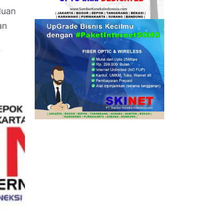
duan
an
r