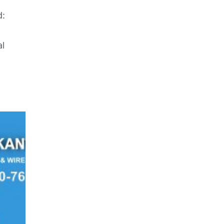
d:
al