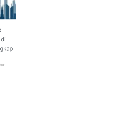
d
di
ngkap
tar