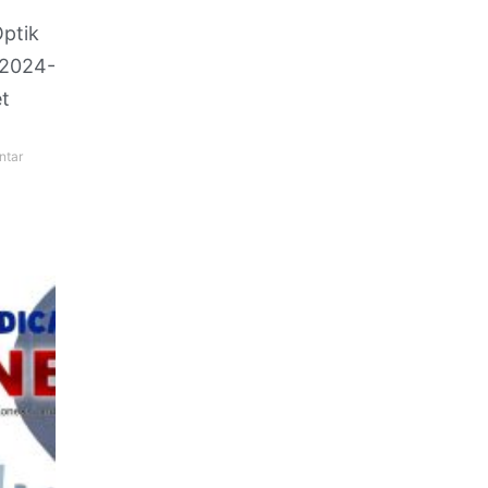
Optik
 2024-
t
ntar