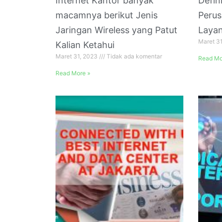
Internet Kantor banyak
Defin
macamnya berikut Jenis
Perus
Jaringan Wireless yang Patut
Layan
Maret 3
Kalian Ketahui
Maret 31, 2023
Tidak ada komentar
Read Mo
Read More »