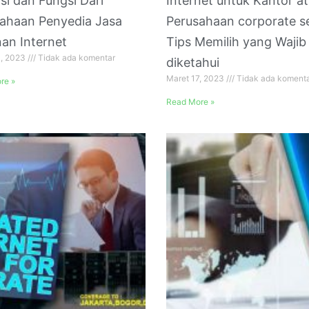
isi dan Fungsi Dari
Internet untuk Kantor a
ahaan Penyedia Jasa
Perusahaan corporate s
an Internet
Tips Memilih yang Wajib
1, 2023
Tidak ada komentar
diketahui
Maret 17, 2023
Tidak ada koment
re »
Read More »