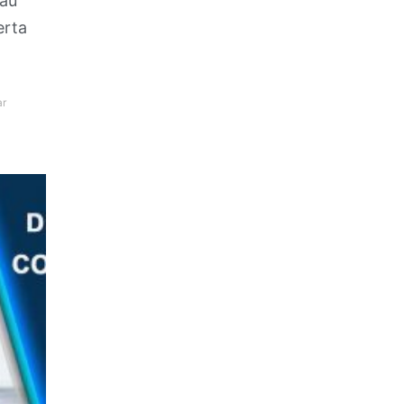
tau
erta
ar