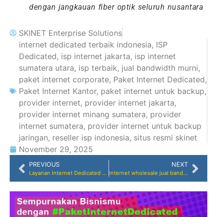
dengan jangkauan fiber optik seluruh nusantara
SKINET Enterprise Solutions
internet dedicated terbaik indonesia
,
ISP
Dedicated
,
isp internet jakarta
,
isp internet
sumatera utara
,
isp terbaik
,
jual bandwidth murni
,
paket internet corporate
,
Paket Internet Dedicated
,
Paket Internet Kantor
,
paket internet untuk backup
,
provider internet
,
provider internet jakarta
,
provider internet minang sumatera
,
provider
internet sumatera
,
provider internet untuk backup
jaringan
,
reseller isp indonesia
,
situs resmi skinet
November 29, 2025
PREVIOUS
NEXT
Layanan Internet Dedicated SKINET, Solusi Konektivitas Andal untuk Bisnis Anda di Jakarta
internet wholesale jual bandwidth saja reseller