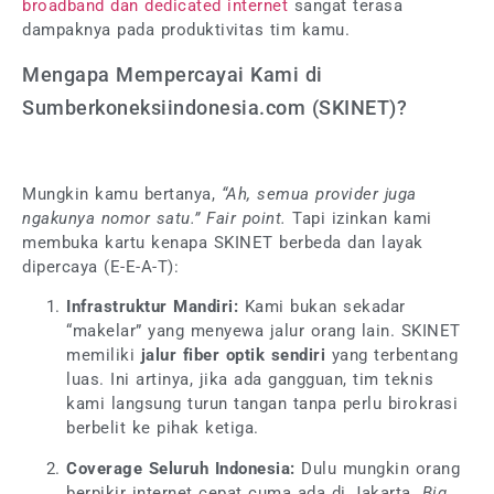
broadband dan dedicated internet
sangat terasa
dampaknya pada produktivitas tim kamu.
Mengapa Mempercayai Kami di
Sumberkoneksiindonesia.com (SKINET)?
Mungkin kamu bertanya,
“Ah, semua provider juga
ngakunya nomor satu.”
Fair point.
Tapi izinkan kami
membuka kartu kenapa SKINET berbeda dan layak
dipercaya (E-E-A-T):
Infrastruktur Mandiri:
Kami bukan sekadar
“makelar” yang menyewa jalur orang lain. SKINET
memiliki
jalur fiber optik sendiri
yang terbentang
luas. Ini artinya, jika ada gangguan, tim teknis
kami langsung turun tangan tanpa perlu birokrasi
berbelit ke pihak ketiga.
Coverage Seluruh Indonesia:
Dulu mungkin orang
berpikir internet cepat cuma ada di Jakarta.
Big