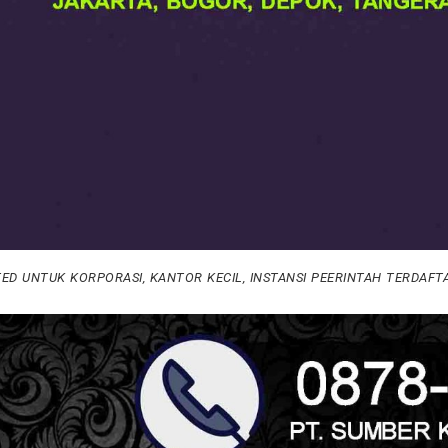
ED UNTUK KORPORASI, KANTOR KECIL, INSTANSI PEERINTAH TERDAFT