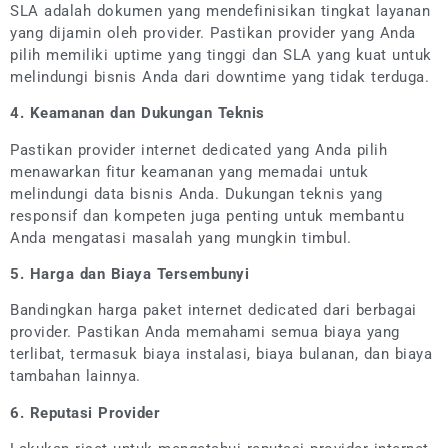
SLA adalah dokumen yang mendefinisikan tingkat layanan
yang dijamin oleh provider. Pastikan provider yang Anda
pilih memiliki uptime yang tinggi dan SLA yang kuat untuk
melindungi bisnis Anda dari downtime yang tidak terduga.
4. Keamanan dan Dukungan Teknis
Pastikan provider internet dedicated yang Anda pilih
menawarkan fitur keamanan yang memadai untuk
melindungi data bisnis Anda. Dukungan teknis yang
responsif dan kompeten juga penting untuk membantu
Anda mengatasi masalah yang mungkin timbul.
5. Harga dan Biaya Tersembunyi
Bandingkan harga paket internet dedicated dari berbagai
provider. Pastikan Anda memahami semua biaya yang
terlibat, termasuk biaya instalasi, biaya bulanan, dan biaya
tambahan lainnya.
6. Reputasi Provider