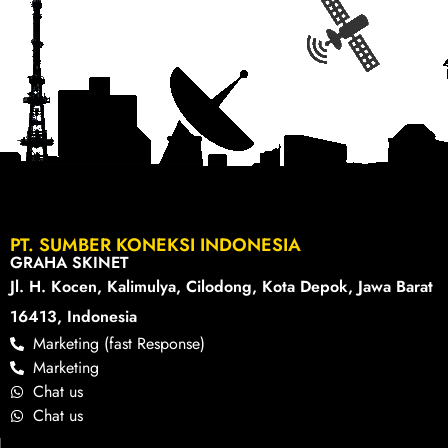
PT. SUMBER KONEKSI INDONESIA
GRAHA SKINET
Jl. H. Kocen, Kalimulya, Cilodong, Kota Depok, Jawa Barat
16413, Indonesia
Marketing (fast Response)
Marketing
Chat us
Chat us