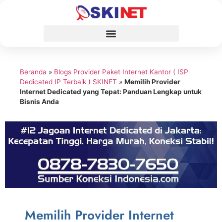
Beranda
»
Blogs Provider Paket Internet Kantor ( ISP
Dedicated IP Terbaik ) SKINET
»
Memilih Provider
Internet Dedicated yang Tepat: Panduan Lengkap untuk
Bisnis Anda
Memilih Provider Internet