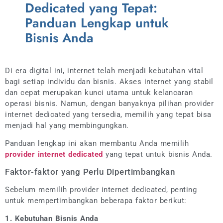
Dedicated yang Tepat:
Panduan Lengkap untuk
Bisnis Anda
Di era digital ini, internet telah menjadi kebutuhan vital
bagi setiap individu dan bisnis. Akses internet yang stabil
dan cepat merupakan kunci utama untuk kelancaran
operasi bisnis. Namun, dengan banyaknya pilihan provider
internet dedicated yang tersedia, memilih yang tepat bisa
menjadi hal yang membingungkan.
Panduan lengkap ini akan membantu Anda memilih
provider internet dedicated
yang tepat untuk bisnis Anda.
Faktor-faktor yang Perlu Dipertimbangkan
Sebelum memilih provider internet dedicated, penting
untuk mempertimbangkan beberapa faktor berikut:
1. Kebutuhan Bisnis Anda