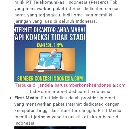
milik PT Telekomunikasi Indonesia (Persero) Tbk.
yang menawarkan paket internet dedicated dengan
harga yang terjangkau. IndiHome juga memiliki
jaringan yang luas di seluruh Indonesia.
Terbuka di jendela baru
sumberkoneksiindonesia.com
IndiHome internet dedicated Indonesia
First Media:
First Media adalah provider internet
yang menawarkan paket internet dedicated dengan
kecepatan tinggi dan fitur-fitur canggih. First Media
memiliki jaringan yang fokus di kota-kota besar di
Indonesia.