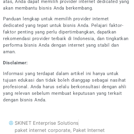
atas, Anda dapat memilih provider internet dedicated yang
akan membantu bisnis Anda berkembang.
Panduan lengkap untuk memilih provider internet
dedicated yang tepat untuk bisnis Anda. Pelajari faktor-
faktor penting yang perlu dipertimbangkan, dapatkan
rekomendasi provider terbaik di Indonesia, dan tingkatkan
performa bisnis Anda dengan internet yang stabil dan
aman.
Disclaimer:
Informasi yang terdapat dalam artikel ini hanya untuk
tujuan edukasi dan tidak boleh dianggap sebagai nasihat
profesional. Anda harus selalu berkonsultasi dengan ahli
yang relevan sebelum membuat keputusan yang terkait
dengan bisnis Anda.
SKINET Enterprise Solutions
paket internet corporate
,
Paket Internet