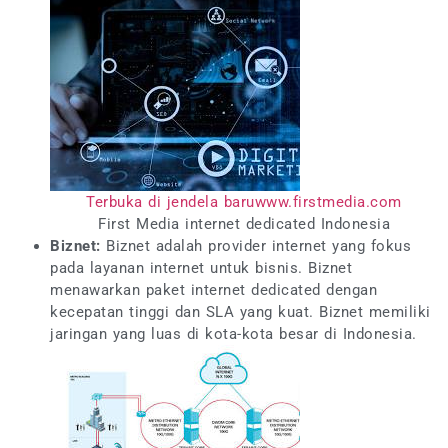
Terbuka di jendela baru
www.firstmedia.com
First Media internet dedicated Indonesia
Biznet:
Biznet adalah provider internet yang fokus
pada layanan internet untuk bisnis. Biznet
menawarkan paket internet dedicated dengan
kecepatan tinggi dan SLA yang kuat. Biznet memiliki
jaringan yang luas di kota-kota besar di Indonesia.