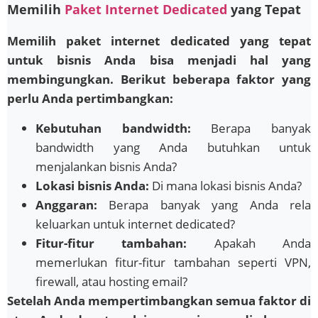
Memilih
Paket Internet Dedicated
yang Tepat
Memilih paket internet dedicated yang tepat
untuk bisnis Anda bisa menjadi hal yang
membingungkan. Berikut beberapa faktor yang
perlu Anda pertimbangkan:
Kebutuhan bandwidth:
Berapa banyak
bandwidth yang Anda butuhkan untuk
menjalankan bisnis Anda?
Lokasi bisnis Anda:
Di mana lokasi bisnis Anda?
Anggaran:
Berapa banyak yang Anda rela
keluarkan untuk internet dedicated?
Fitur-fitur tambahan:
Apakah Anda
memerlukan fitur-fitur tambahan seperti VPN,
firewall, atau hosting email?
Setelah Anda mempertimbangkan semua faktor di