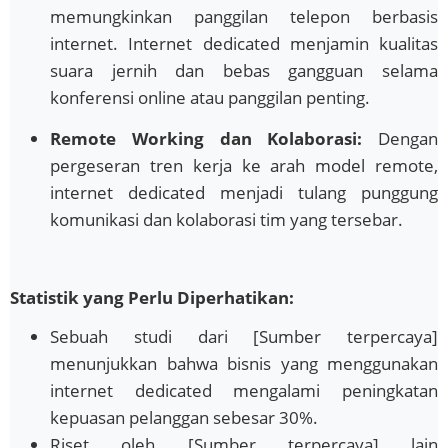
memungkinkan panggilan telepon berbasis
internet. Internet dedicated menjamin kualitas
suara jernih dan bebas gangguan selama
konferensi online atau panggilan penting.
Remote Working dan Kolaborasi:
Dengan
pergeseran tren kerja ke arah model remote,
internet dedicated menjadi tulang punggung
komunikasi dan kolaborasi tim yang tersebar.
Statistik yang Perlu Diperhatikan:
Sebuah studi dari [Sumber terpercaya]
menunjukkan bahwa bisnis yang menggunakan
internet dedicated mengalami peningkatan
kepuasan pelanggan sebesar 30%.
Riset oleh [Sumber terpercaya] lain