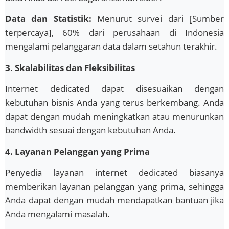
Data dan Statistik:
Menurut survei dari [Sumber
terpercaya], 60% dari perusahaan di Indonesia
mengalami pelanggaran data dalam setahun terakhir.
3. Skalabilitas dan Fleksibilitas
Internet dedicated dapat disesuaikan dengan
kebutuhan bisnis Anda yang terus berkembang. Anda
dapat dengan mudah meningkatkan atau menurunkan
bandwidth sesuai dengan kebutuhan Anda.
4. Layanan Pelanggan yang Prima
Penyedia layanan internet dedicated biasanya
memberikan layanan pelanggan yang prima, sehingga
Anda dapat dengan mudah mendapatkan bantuan jika
Anda mengalami masalah.